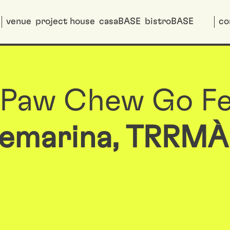
venue
project house
casaBASE
bistroBASE
co
 Paw Chew Go Fe
luemarina, TRRMÀ