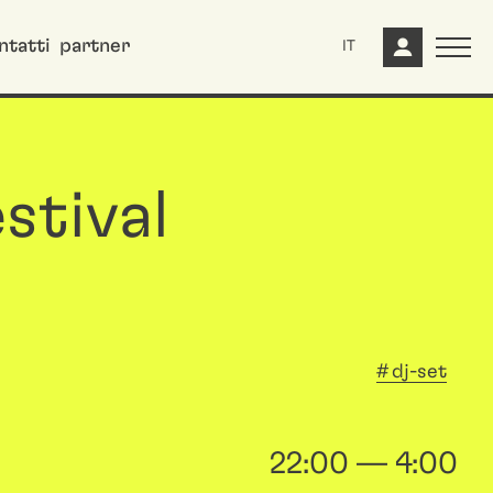
ntatti
partner
IT
stival
dj-set
22:00 — 4:00