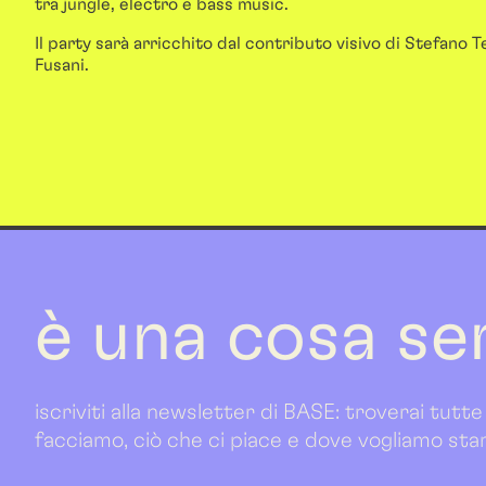
tra jungle, electro e bass music.
Il party sarà arricchito dal contributo visivo di Stefano Te
Fusani.
è una cosa se
iscriviti alla newsletter di BASE: troverai tutte
facciamo, ciò che ci piace e dove vogliamo sta