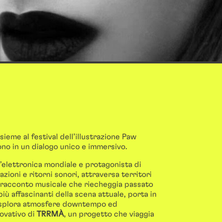
eme al festival dell’illustrazione Paw
ono in un dialogo unico e immersivo.
ll’elettronica mondiale e protagonista di
azioni e ritorni sonori, attraversa territori
 racconto musicale che riecheggia passato
 più affascinanti della scena attuale, porta in
e esplora atmosfere downtempo ed
novativo di
TRRMÀ
, un progetto che viaggia