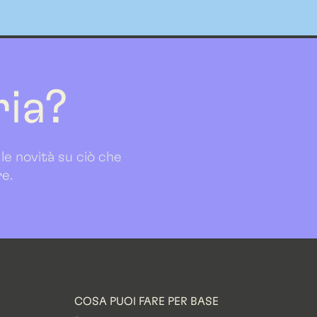
ria?
 le novità su ciò che
re.
COSA PUOI FARE PER BASE