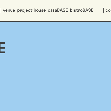
venue
project house
casaBASE
bistroBASE
co
E