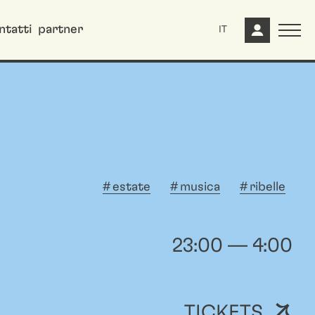
ntatti
partner
IT
estate
musica
ribelle
23:00 — 4:00
TICKETS