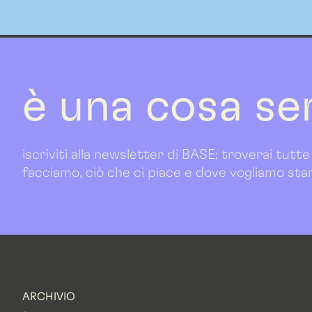
è una cosa se
iscriviti alla newsletter di BASE: troverai tutte
facciamo, ciò che ci piace e dove vogliamo sta
ARCHIVIO