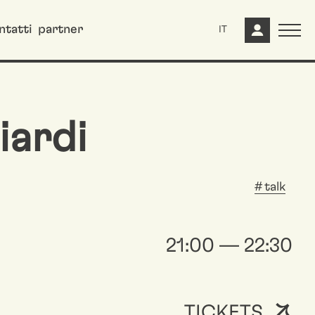
ntatti
partner
IT
iardi
talk
21:00 — 22:30
TICKETS