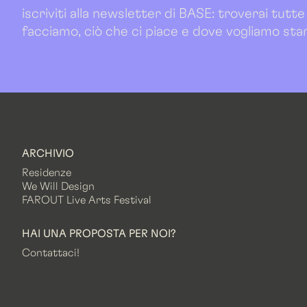
iscriviti alla newsletter di BASE: troverai tutte
facciamo, ciò che ci piace e dove vogliamo sta
ARCHIVIO
Residenze
We Will Design
FAROUT Live Arts Festival
HAI UNA PROPOSTA PER NOI?
Contattaci!