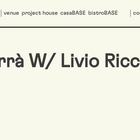
venue
project house
casaBASE
bistroBASE
co
rà W/ Livio Ricc