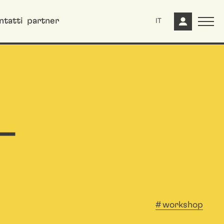
ntatti
partner
IT
—
workshop