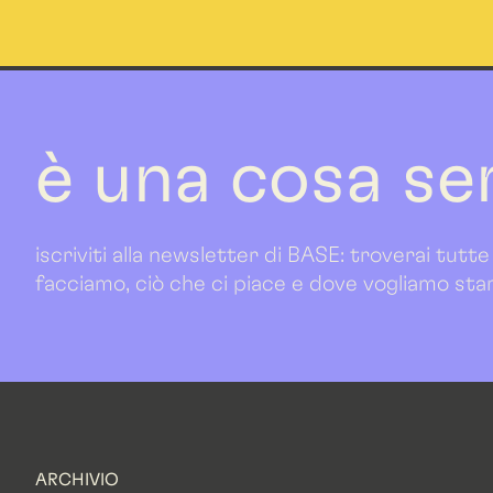
è una cosa se
iscriviti alla newsletter di BASE: troverai tutte
facciamo, ciò che ci piace e dove vogliamo sta
ARCHIVIO