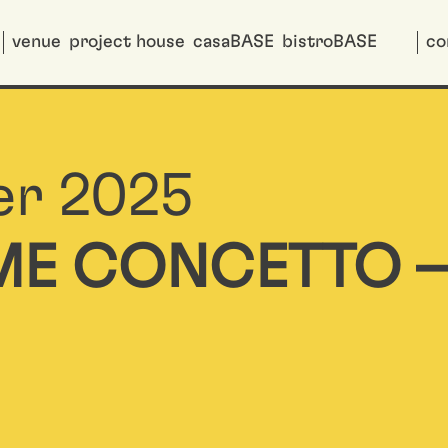
venue
project house
casaBASE
bistroBASE
co
er 2025
ME CONCETTO 