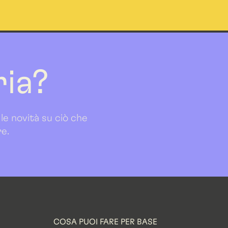
ria?
 le novità su ciò che
re.
COSA PUOI FARE PER BASE