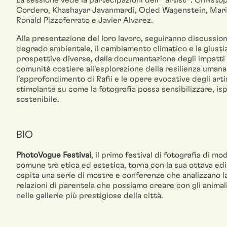
La sessione vede la partecipazioni dell* artist*: Christo
Cordero, Khashayar Javanmardi, Oded Wagenstein, Maria 
Ronald Pizzoferrato e Javier Alvarez.
Alla presentazione del loro lavoro, seguiranno discussio
degrado ambientale, il cambiamento climatico e la giustiz
prospettive diverse, dalla documentazione degli impatti
comunità costiere all’esplorazione della resilienza umana 
l’approfondimento di Rafii e le opere evocative degli art
stimolante su come la fotografia possa sensibilizzare, is
sostenibile.
BIO
PhotoVogue Festival
, il primo festival di fotografia di 
comune tra etica ed estetica, torna con la sua ottava ed
ospita una serie di mostre e conferenze che analizzano la
relazioni di parentela che possiamo creare con gli animal
nelle gallerie più prestigiose della città.