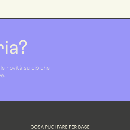
ria?
 le novità su ciò che
re.
COSA PUOI FARE PER BASE