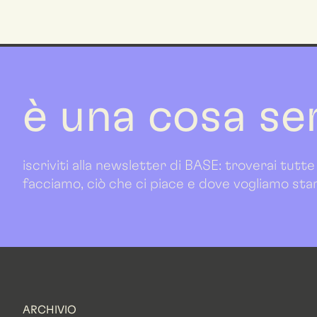
è una cosa se
iscriviti alla newsletter di BASE: troverai tutte
facciamo, ciò che ci piace e dove vogliamo sta
ARCHIVIO