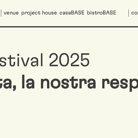
venue
project house
casaBASE
bistroBASE
co
tival 2025
ta, la nostra res