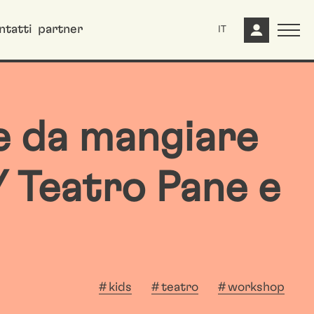
ntatti
partner
IT
ie da mangiare
 Teatro Pane e
kids
teatro
workshop