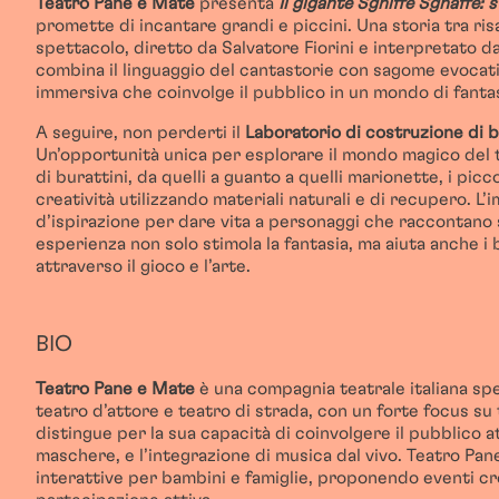
Teatro Pane e Mate
presenta
Il gigante Sgniffe Sgnaffe: 
promette di incantare grandi e piccini. Una storia tra ris
spettacolo, diretto da Salvatore Fiorini e interpretato da
combina il linguaggio del cantastorie con sagome evocat
immersiva che coinvolge il pubblico in un mondo di fantas
A seguire, non perderti il
Laboratorio di costruzione di 
Un’opportunità unica per esplorare il mondo magico del t
di burattini, da quelli a guanto a quelli marionette, i picc
creatività utilizzando materiali naturali e di recupero. L
d’ispirazione per dare vita a personaggi che raccontano 
esperienza non solo stimola la fantasia, ma aiuta anche i
attraverso il gioco e l’arte.
BIO
Teatro Pane e Mate
è una compagnia teatrale italiana spec
teatro d’attore e teatro di strada, con un forte focus su 
distingue per la sua capacità di coinvolgere il pubblico at
maschere, e l’integrazione di musica dal vivo. Teatro Pa
interattive per bambini e famiglie, proponendo eventi cr