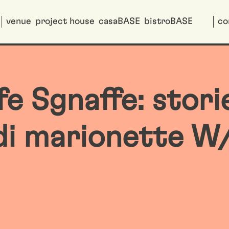
venue
project house
casaBASE
bistroBASE
co
ffe Sgnaffe: stor
di marionette W/