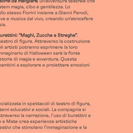
storie da mangiare
, un’avventura teatrale che
atem magia, cibo e gentilezza. Lo
llo stesso Fiorini insieme a Gianni Parodi,
ive e musica dal vivo, creando un’atmosfera
ia.
burattini: “Maghi, Zucche e Streghe”
.
eatro di figura. Attraverso la costruzione
oli artisti potranno esprimere la loro
’immaginario di Halloween sarà la fonte
storie di magia e avventura. Questa
 bambini a esplorare e proiettare emozioni
ializzata in spettacoli di teatro di figura,
temi educativi e sociali. La compagnia si
traverso la narrazione, l’uso di burattini e
ne e Mate crea esperienze artistiche
eativi che stimolano l’immaginazione e la