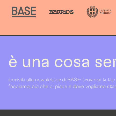
è una cosa se
iscriviti alla newsletter di BASE: troverai tutte
facciamo, ciò che ci piace e dove vogliamo sta