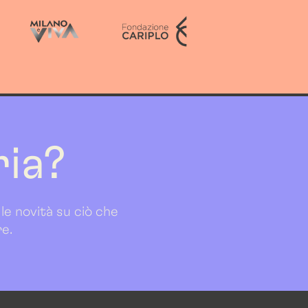
ria?
 le novità su ciò che
re.