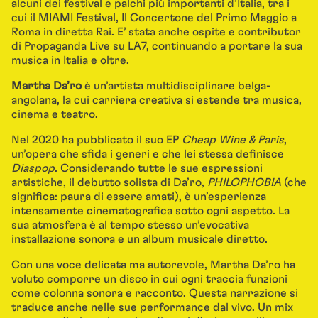
alcuni dei festival e palchi più importanti d’Italia, tra i
cui il MIAMI Festival, Il Concertone del Primo Maggio a
Roma in diretta Rai. E’ stata anche ospite e contributor
di Propaganda Live su LA7, continuando a portare la sua
musica in Italia e oltre.
Martha Da’ro
è un’artista multidisciplinare belga-
angolana, la cui carriera creativa si estende tra musica,
cinema e teatro.
Nel 2020 ha pubblicato il suo EP
Cheap Wine & Paris
,
un’opera che sfida i generi e che lei stessa definisce
Diaspop
. Considerando tutte le sue espressioni
artistiche, il debutto solista di Da’ro,
PHILOPHOBIA
(che
significa: paura di essere amati), è un’esperienza
intensamente cinematografica sotto ogni aspetto. La
sua atmosfera è al tempo stesso un’evocativa
installazione sonora e un album musicale diretto.
Con una voce delicata ma autorevole, Martha Da’ro ha
voluto comporre un disco in cui ogni traccia funzioni
come colonna sonora e racconto. Questa narrazione si
traduce anche nelle sue performance dal vivo. Un mix