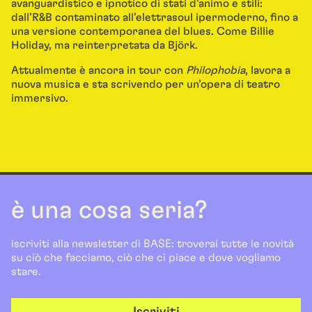
avanguardistico e ipnotico di stati d’animo e stili:
dall’R&B contaminato all’elettrasoul ipermoderno, fino a
una versione contemporanea del blues. Come Billie
Holiday, ma reinterpretata da Björk.
Attualmente è ancora in tour con
Philophobia
, lavora a
nuova musica e sta scrivendo per un’opera di teatro
immersivo.
è una cosa seria?
iscriviti alla newsletter di BASE: troverai tutte le novità
su ciò che facciamo, ciò che ci piace e dove vogliamo
stare.
Iscriviti