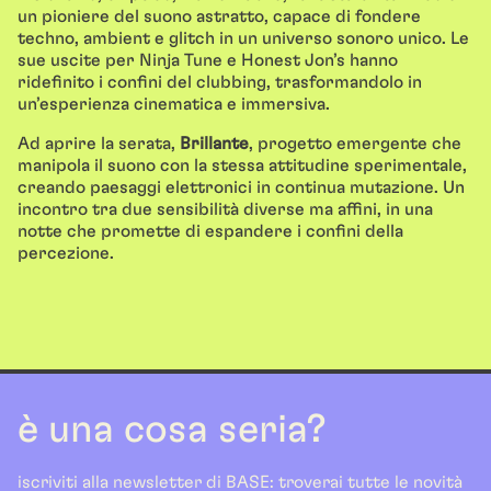
un pioniere del suono astratto, capace di fondere
techno, ambient e glitch in un universo sonoro unico. Le
sue uscite per Ninja Tune e Honest Jon’s hanno
ridefinito i confini del clubbing, trasformandolo in
un’esperienza cinematica e immersiva.
Ad aprire la serata,
Brillante
, progetto emergente che
manipola il suono con la stessa attitudine sperimentale,
creando paesaggi elettronici in continua mutazione. Un
incontro tra due sensibilità diverse ma affini, in una
notte che promette di espandere i confini della
percezione.
è una cosa seria?
iscriviti alla newsletter di BASE: troverai tutte le novità