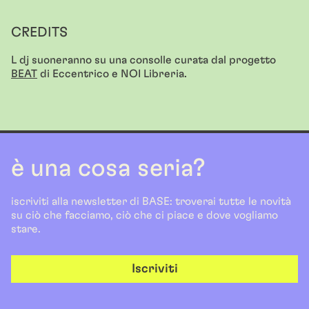
CREDITS
L dj suoneranno su una consolle curata dal progetto
BEAT
di Eccentrico e NOI Libreria.
è una cosa seria?
iscriviti alla newsletter di BASE: troverai tutte le novità
su ciò che facciamo, ciò che ci piace e dove vogliamo
stare.
Iscriviti