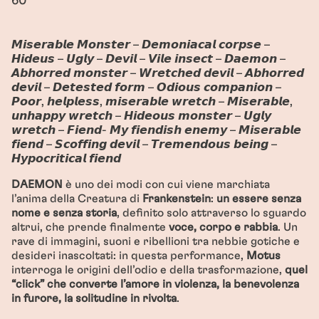
60'
𝙈𝙞𝙨𝙚𝙧𝙖𝙗𝙡𝙚 𝙈𝙤𝙣𝙨𝙩𝙚𝙧 – 𝘿𝙚𝙢𝙤𝙣𝙞𝙖𝙘𝙖𝙡 𝙘𝙤𝙧𝙥𝙨𝙚 –
𝙃𝙞𝙙𝙚𝙪𝙨 – 𝙐𝙜𝙡𝙮 – 𝘿𝙚𝙫𝙞𝙡 – 𝙑𝙞𝙡𝙚 𝙞𝙣𝙨𝙚𝙘𝙩 – 𝘿𝙖𝙚𝙢𝙤𝙣 –
𝘼𝙗𝙝𝙤𝙧𝙧𝙚𝙙 𝙢𝙤𝙣𝙨𝙩𝙚𝙧 – 𝙒𝙧𝙚𝙩𝙘𝙝𝙚𝙙 𝙙𝙚𝙫𝙞𝙡 – 𝘼𝙗𝙝𝙤𝙧𝙧𝙚𝙙
𝙙𝙚𝙫𝙞𝙡 – 𝘿𝙚𝙩𝙚𝙨𝙩𝙚𝙙 𝙛𝙤𝙧𝙢 – 𝙊𝙙𝙞𝙤𝙪𝙨 𝙘𝙤𝙢𝙥𝙖𝙣𝙞𝙤𝙣 –
𝙋𝙤𝙤𝙧, 𝙝𝙚𝙡𝙥𝙡𝙚𝙨𝙨, 𝙢𝙞𝙨𝙚𝙧𝙖𝙗𝙡𝙚 𝙬𝙧𝙚𝙩𝙘𝙝 – 𝙈𝙞𝙨𝙚𝙧𝙖𝙗𝙡𝙚,
𝙪𝙣𝙝𝙖𝙥𝙥𝙮 𝙬𝙧𝙚𝙩𝙘𝙝 – 𝙃𝙞𝙙𝙚𝙤𝙪𝙨 𝙢𝙤𝙣𝙨𝙩𝙚𝙧 – 𝙐𝙜𝙡𝙮
𝙬𝙧𝙚𝙩𝙘𝙝 – 𝙁𝙞𝙚𝙣𝙙- 𝙈𝙮 𝙛𝙞𝙚𝙣𝙙𝙞𝙨𝙝 𝙚𝙣𝙚𝙢𝙮 – 𝙈𝙞𝙨𝙚𝙧𝙖𝙗𝙡𝙚
𝙛𝙞𝙚𝙣𝙙 – 𝙎𝙘𝙤𝙛𝙛𝙞𝙣𝙜 𝙙𝙚𝙫𝙞𝙡 – 𝙏𝙧𝙚𝙢𝙚𝙣𝙙𝙤𝙪𝙨 𝙗𝙚𝙞𝙣𝙜 –
𝙃𝙮𝙥𝙤𝙘𝙧𝙞𝙩𝙞𝙘𝙖𝙡 𝙛𝙞𝙚𝙣𝙙
DAEMON
è uno dei modi con cui viene marchiata
l’anima della Creatura di
Frankenstein
:
un essere senza
nome e senza storia
, definito solo attraverso lo sguardo
altrui, che prende finalmente
voce, corpo e rabbia
. Un
rave di immagini, suoni e ribellioni tra nebbie gotiche e
desideri inascoltati: in questa performance,
Motus
interroga le origini dell’odio e della trasformazione,
quel
“click” che converte l’amore in violenza, la benevolenza
in furore, la solitudine in rivolta
.