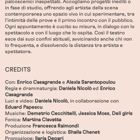
palcoscenici inaspettati. Accogliamo progetti inediti o
in fase di studio, offrendo agli artistə della scena
contemporanea uno spazio vivo in cui sperimentare, tra
l’intimità delle prove e il primo incontro con il pubblico.
Ogni appuntamento è cucito su misura, in dialogo con lo
spettacolo e con il luogo che lo ospita. Così il teatro
esce dai suoi confini abituali, avvicinando anche chi non
lo frequenta, e dissolvendo la distanza tra artista e
spettatorə.
CREDITS
Con:
Enrico Casagrande
e
Alexia Sarantopoulou
Regia e drammaturgia:
Daniela Nicolò
ed
Enrico
Casagrande
Luci e video:
Daniela Nicolò
, in collaborazione con
Eduard Papescu
Musiche:
Demetrio Cecchitelli
,
Jessica Moss
,
Deli girls
Fonica:
Martina Ciavatta
Produzione
Francesca Raimondi
Organizzazione e logistica:
Shaila Chenet
Promozione:
Ilaria Depari