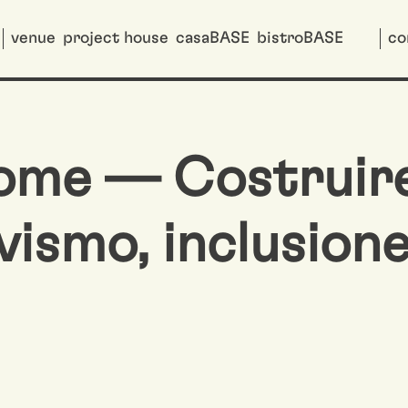
venue
project house
casaBASE
bistroBASE
co
ome — Costruire
ivismo, inclusion