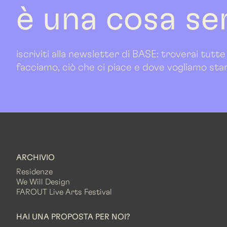
è una cosa se
iscriviti alla newsletter di BASE: troverai tutte
facciamo, ciò che ci piace e dove vogliamo sta
ARCHIVIO
Residenze
We Will Design
FAROUT Live Arts Festival
HAI UNA PROPOSTA PER NOI?