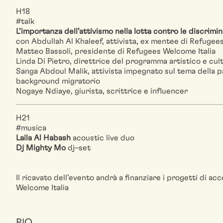
H18
#talk
L’importanza dell’attivismo nella lotta contro le discrimin
con Abdullah Al Khaleef, attivista, ex mentee di Refugee
Matteo Bassoli, presidente di Refugees Welcome Italia
Linda Di Pietro, direttrice del programma artistico e cul
Sanga Abdoul Malik, attivista impegnato sul tema della p
background migratorio
Nogaye Ndiaye, giurista, scrittrice e influencer
H21
#musica
Laila Al Habash
acoustic live duo
Dj Mighty Mo
dj–set
Il ricavato dell’evento andrà a finanziare i progetti di a
Welcome Italia
BIO