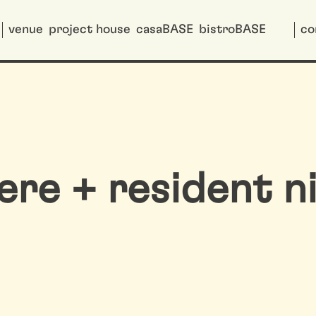
venue
project house
casaBASE
bistroBASE
co
re + resident n