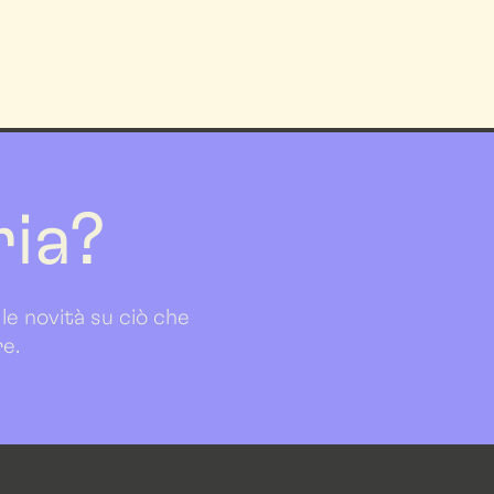
ria?
 le novità su ciò che
re.