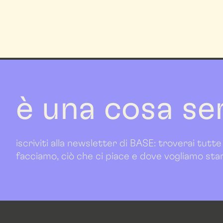
è una cosa se
iscriviti alla newsletter di BASE: troverai tutte
facciamo, ciò che ci piace e dove vogliamo sta