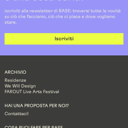
iscriviti alla newsletter di BASE: troverai tutte le novità
su ciò che facciamo, ciò che ci piace e dove vogliamo
stare.
Iscriviti
ARCHIVIO
Residenze
We Will Design
FAROUT Live Arts Festival
HAI UNA PROPOSTA PER NOI?
Contattaci!
COSA PUOI FARE PER BASE