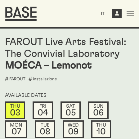
IT
FAROUT Live Arts Festival:
The Convivial Laboratory
MOÉCA – Lemonot
FAROUT
installazione
AVAILABLE DATES
THU
FRI
SAT
SUN
03
04
05
06
MON
TUE
WED
THU
07
08
09
10