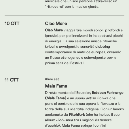
musicale che unisce persone attraverso un
“ritrovarsi” con la musica giusta.
10 OTT
Ciao Mare
Ciao Mare
viaggia tra mondi sonori profondi e
ipnotici, per poi innalzarsi in inaspettati picchi
di energia. La sua selezione unisce ritmiche
tribali
e avvolgenti a sonorità
clubbing
contemporanee di matrice europea, creando
un flusso eterogeneo e coinvolgente per la
prima sera del Festival.
#live set
11 OTT
Mala Fama
Direttamente dall’Ecuador,
Esteban Farinango
(Mala Fama)
è un
sound artist
Kichwa che
pone al centro della sua opera la fierezza e la
forza della sua identità indigena. Con un lavoro
acclamato da
Pitchfork
(che ha incluso il suo
album
Jichushka
tra i migliori da tenere
d’occhio), Mala Fama spinge i confini