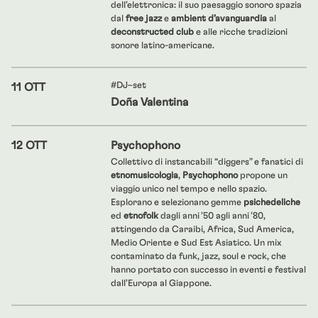
dell’elettronica: il suo paesaggio sonoro spazia
dal
free jazz
e
ambient d’avanguardia
al
deconstructed club
e alle ricche tradizioni
sonore latino-americane.
#DJ–set
11 OTT
Doña Valentina
12 OTT
Psychophono
Collettivo di instancabili “diggers” e fanatici di
etnomusicologia
,
Psychophono
propone un
viaggio unico nel tempo e nello spazio.
Esplorano e selezionano gemme
psichedeliche
ed
etnofolk
dagli anni ’50 agli anni ’80,
attingendo da Caraibi, Africa, Sud America,
Medio Oriente e Sud Est Asiatico. Un mix
contaminato da funk, jazz, soul e rock, che
hanno portato con successo in eventi e festival
dall’Europa al Giappone.