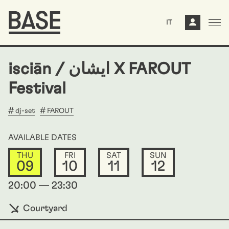
IT
isciān / ایشان X FAROUT
Festival
dj-set
FAROUT
AVAILABLE DATES
THU
FRI
SAT
SUN
09
10
11
12
20:00 — 23:30
Courtyard