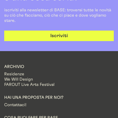
iscriviti alla newsletter di BASE: troverai tutte le novità
su ciò che facciamo, ciò che ci piace e dove vogliamo
stare.
Iscriviti
ARCHIVIO
Residenze
We Will Design
FAROUT Live Arts Festival
HAI UNA PROPOSTA PER NOI?
Contattaci!
COSA PUOI FARE PER BASE