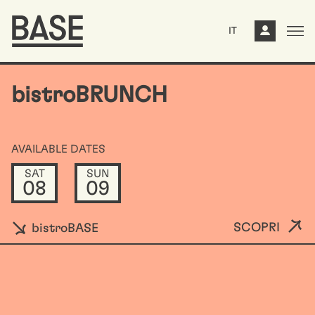
IT
bistroBRUNCH
AVAILABLE DATES
SAT
SUN
08
09
SCOPRI
bistroBASE