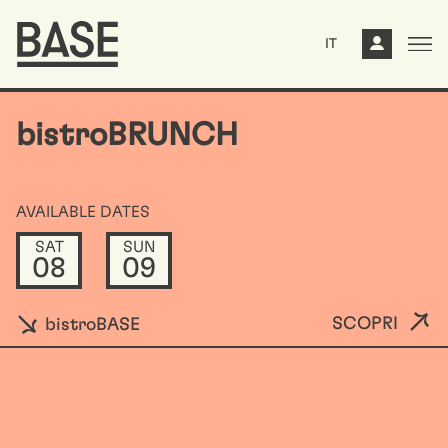
IT
bistroBRUNCH
AVAILABLE DATES
SAT
SUN
08
09
SCOPRI
bistroBASE