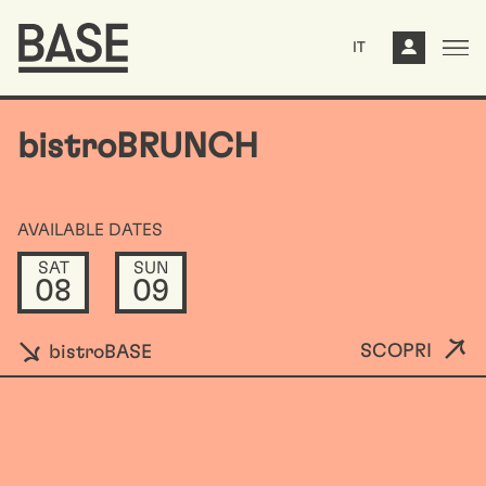
IT
bistroBRUNCH
AVAILABLE DATES
SAT
SUN
08
09
SCOPRI
bistroBASE