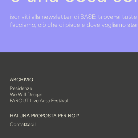
iscriviti alla newsletter di BASE: troverai tutte
facciamo, ciò che ci piace e dove vogliamo sta
ARCHIVIO
Residenze
We Will Design
FAROUT Live Arts Festival
HAI UNA PROPOSTA PER NOI?
Contattaci!