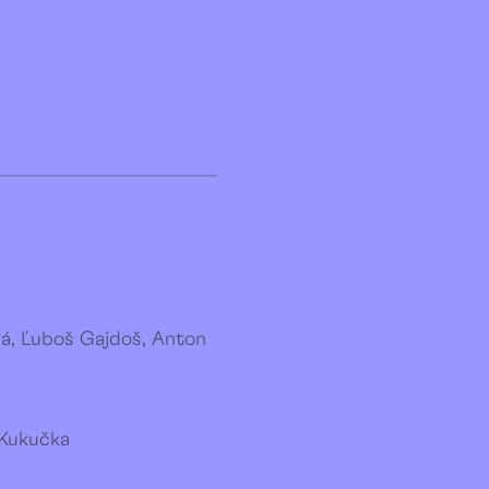
vá, Ľuboš Gajdoš, Anton
 Kukučka