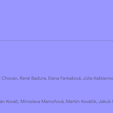
av Chovan, René Baďura, Elena Farkašová, Júlia Kaštiero
 Ján Kováč, Miroslava Mamoňová, Martin Kováčik, Jakub