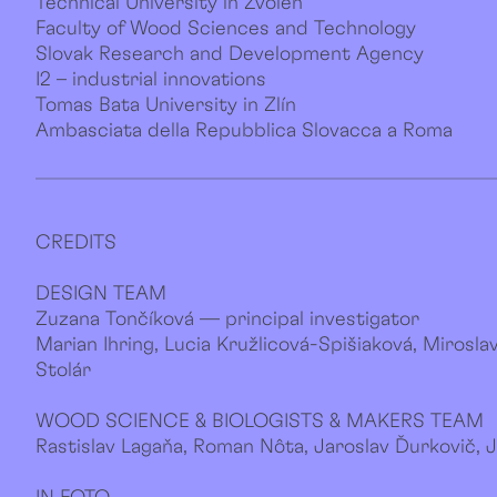
Technical University in Zvolen
Faculty of Wood Sciences and Technology
Slovak Research and Development Agency
I2 – industrial innovations
Tomas Bata University in Zlín
Ambasciata della Repubblica Slovacca a Roma
CREDITS
DESIGN TEAM
Zuzana Tončíková — principal investigator
Marian Ihring, Lucia Kružlicová-Spišiaková, Mirosl
Stolár
WOOD SCIENCE & BIOLOGISTS & MAKERS TEAM
Rastislav Lagaňa, Roman Nôta, Jaroslav Ďurkovič,