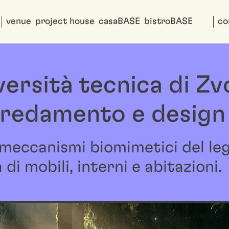
venue
project house
casaBASE
bistroBASE
co
rsità tecnica di Zvo
redamento e design 
 meccanismi biomimetici del le
i mobili, interni e abitazioni.