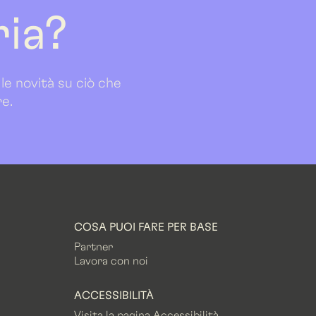
ria?
 le novità su ciò che
re.
COSA PUOI FARE PER BASE
Partner
Lavora con noi
ACCESSIBILITÀ
Visita la pagina Accessibilità