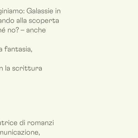
iniamo: Galassie in
dando alla scoperta
hé no? – anche
 fantasia,
 la scrittura
utrice di romanzi
municazione,