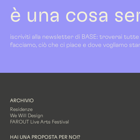
è una cosa se
iscriviti alla newsletter di BASE: troverai tutte
facciamo, ciò che ci piace e dove vogliamo sta
ARCHIVIO
Residenze
We Will Design
FAROUT Live Arts Festival
HAI UNA PROPOSTA PER NOI?