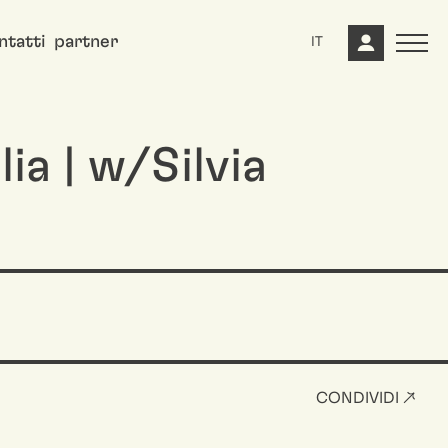
ntatti
partner
IT
ia | w/Silvia
CONDIVIDI ↗