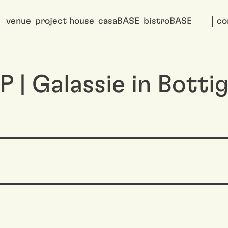
venue
project house
casaBASE
bistroBASE
co
 Galassie in Bottigl