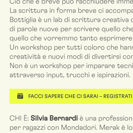
Ciò che è breve può racchiudere imme
La scrittura in forma breve ci accompa
Bottiglia è un lab di scrittura creativ
di parole nuove per scrivere quello che
quello che vorremmo tanto esprimere 
Un workshop per tutti coloro che hanno
creatività e nuovi modi di divertirsi con
Non è un workshop per imparare tecnic
attraverso input, trucchi e ispirazioni.
FACCI SAPERE CHE CI SARAI – REGISTRATI
CHI È:
Silvia Bernardi
è una professioni
per ragazzi con Mondadori. Merak è lo