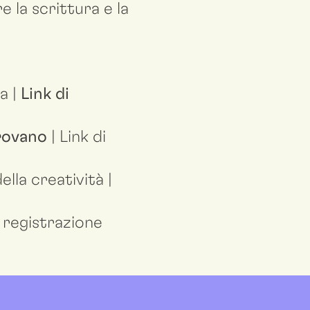
e la scrittura e la
a |
Link di
rovano
| Link di
lla creatività |
i registrazione