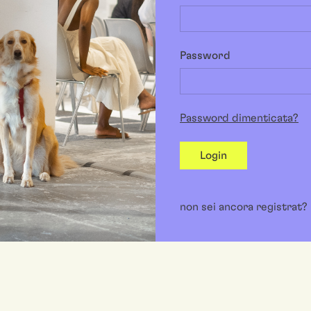
Password
Password dimenticata?
Login
non sei ancora registrat?