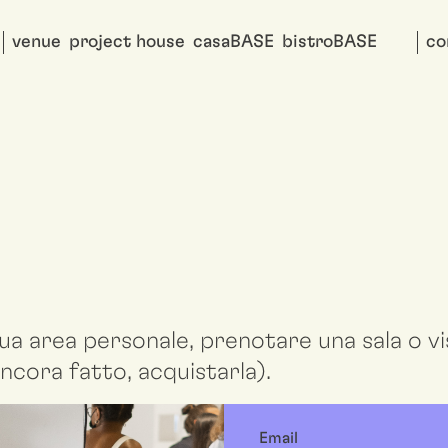
venue
project house
casaBASE
bistroBASE
co
ua area personale, prenotare una sala o vis
ncora fatto, acquistarla).
Email