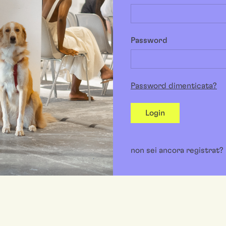
Password
Password dimenticata?
Login
non sei ancora registrat?