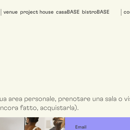
venue
project house
casaBASE
bistroBASE
co
ua area personale, prenotare una sala o vis
ncora fatto, acquistarla).
Email