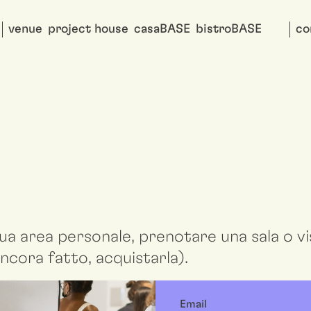
venue
project house
casaBASE
bistroBASE
co
ua area personale, prenotare una sala o vis
ncora fatto, acquistarla).
Email