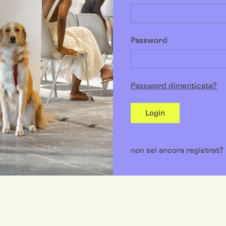
Password
Password dimenticata?
Login
non sei ancora registrat?