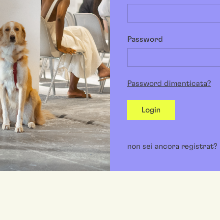
Password
Password dimenticata?
Login
non sei ancora registrat?