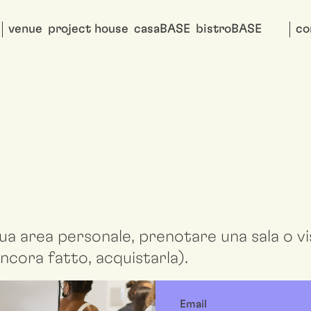
venue
project house
casaBASE
bistroBASE
co
ua area personale, prenotare una sala o vis
ncora fatto, acquistarla).
Email