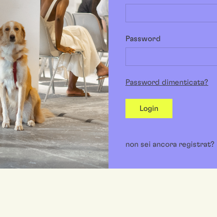
Password
Password dimenticata?
Login
non sei ancora registrat?