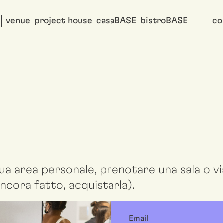
venue
project house
casaBASE
bistroBASE
co
ua area personale, prenotare una sala o vis
ncora fatto, acquistarla).
Email